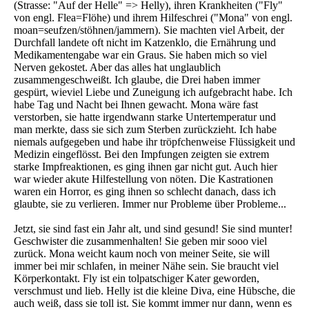
(Strasse: "Auf der Helle" => Helly), ihren Krankheiten ("Fly"
von engl. Flea=Flöhe) und ihrem Hilfeschrei ("Mona" von engl.
moan=seufzen/stöhnen/jammern). Sie machten viel Arbeit, der
Durchfall landete oft nicht im Katzenklo, die Ernährung und
Medikamentengabe war ein Graus. Sie haben mich so viel
Nerven gekostet. Aber das alles hat unglaublich
zusammengeschweißt. Ich glaube, die Drei haben immer
gespürt, wieviel Liebe und Zuneigung ich aufgebracht habe. Ich
habe Tag und Nacht bei Ihnen gewacht. Mona wäre fast
verstorben, sie hatte irgendwann starke Untertemperatur und
man merkte, dass sie sich zum Sterben zurückzieht. Ich habe
niemals aufgegeben und habe ihr tröpfchenweise Flüssigkeit und
Medizin eingeflösst. Bei den Impfungen zeigten sie extrem
starke Impfreaktionen, es ging ihnen gar nicht gut. Auch hier
war wieder akute Hilfestellung von nöten. Die Kastrationen
waren ein Horror, es ging ihnen so schlecht danach, dass ich
glaubte, sie zu verlieren. Immer nur Probleme über Probleme...
Jetzt, sie sind fast ein Jahr alt, und sind gesund! Sie sind munter!
Geschwister die zusammenhalten! Sie geben mir sooo viel
zurück. Mona weicht kaum noch von meiner Seite, sie will
immer bei mir schlafen, in meiner Nähe sein. Sie braucht viel
Körperkontakt. Fly ist ein tolpatschiger Kater geworden,
verschmust und lieb. Helly ist die kleine Diva, eine Hübsche, die
auch weiß, dass sie toll ist. Sie kommt immer nur dann, wenn es