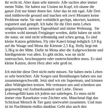
ihr recht ist. Aber dann sehr intensiv. Alle suchen aber immer
meine Nähe. Sie haben nur Unsinn im Kopf, ich räume die
ganze Zeit nur hinter ihnen her. Aber das ist mir egal. Alle Drei
sind mittlerweile gesund und machen seit zwei Monaten keine
Probleme mehr. Sie sind vorbildlich gechipt, tätoviert, kastriert,
registriert und geimpft. Ich habe für die Drei mein Leben
umgekrempelt, meinen Tagesablauf und meine Wohnung. Sie
werden wohl niemals Freigänger werden, dafür haben sie nicht
die natur, sie sind nicht selbständig und scheu genug. Es sind
kleine Katzen geblieben, Fly (der Kater) bringt lediglich 3,9 Kg
auf die Waage und Mona die Kleinste 2,5 Kg. Helly liegt mit
3,3Kg in der Mitte. Dafür ist Mona aber die Aufgeweckteste und
Intelligenteste von allen. Es gibt nichts, was sie nicht
untersuchen, beschnuppern oder runterschmeißen muss. Es sind
kleine Katzen, deren Herz aber sehr groß ist.
Ich möchte diese Drei nicht mehr missen. Sie haben mein Leben
so sehr bereichert. Alle Sorgen und Bemühungen haben uns nur
zusammengeschweißt. Jetzt sind wir ein Superteam, und können
allen Widrigkeiten trotzen. Wir vertrauen uns und schenken uns
gegenseitig viel Aufmerksamkeit und Liebe. Dieses
Lebensgefühl kann ich jedem nur nahelegen. Es muss nicht
immer eine Rassekatze vom Züchter sein. Manchmal fügt das
Schicksal Mensch & Tier ganz unerwartet zusammen. Und man
ist im Nachhinein endlos dankbar. Gebt also auch den